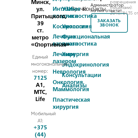
Минск,
разрешения
Администратор
(лицензии):
Интимная
УЗИ-
Врачи
Контакты
ул.
на них ответит
2040/8435 от
пластика
диагностика
Притыцкого,
ЗАКАЗАТЬ
39
ЗВОНОК
Косметология
Урология
ст.
Лечение
Функциональная
метро
варикоза
диагностика
«Спортивная»
Лечение
Хирургия
Единый
лазером
многоканальный
Эндокринология
номер:
Неврология
Консультации
7125
Онкология,
A1,
Анализы
Маммология
MTC,
Life
Пластическая
хирургия
Мобильный
А1:
+375
(44)